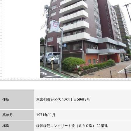
住所
東京都
渋谷区
代々木4丁目59番3号
築年月
1971年11月
構造
鉄骨鉄筋コンクリート造（ＳＲＣ造） 11階建