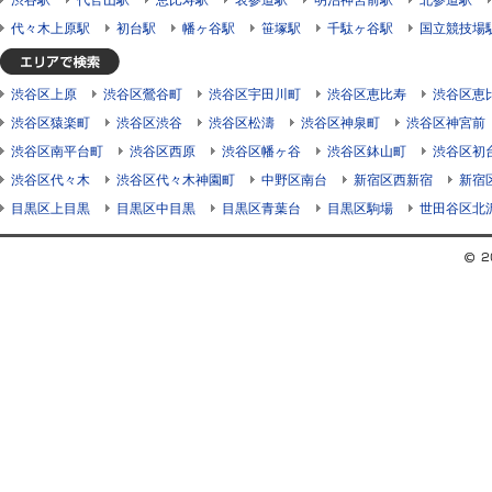
渋谷駅
代官山駅
恵比寿駅
表参道駅
明治神宮前駅
北参道駅
代々木上原駅
初台駅
幡ヶ谷駅
笹塚駅
千駄ヶ谷駅
国立競技場
渋谷区上原
渋谷区鶯谷町
渋谷区宇田川町
渋谷区恵比寿
渋谷区恵
渋谷区猿楽町
渋谷区渋谷
渋谷区松濤
渋谷区神泉町
渋谷区神宮前
渋谷区南平台町
渋谷区西原
渋谷区幡ヶ谷
渋谷区鉢山町
渋谷区初
渋谷区代々木
渋谷区代々木神園町
中野区南台
新宿区西新宿
新宿
目黒区上目黒
目黒区中目黒
目黒区青葉台
目黒区駒場
世田谷区北