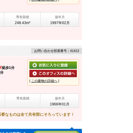
専有面積
築年月
248.43m²
1997年02月
お問い合わせ部屋番号：41413
駅
徒歩1分
9分
[
この建物の詳細へ
]
専有面積
築年月
1966年01月
必要なものは全て共有部にそろっています！