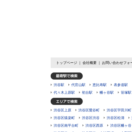
トップページ
｜
会社概要
｜
お問い合わせフォ
渋谷駅
代官山駅
恵比寿駅
表参道駅
代々木上原駅
初台駅
幡ヶ谷駅
笹塚駅
渋谷区上原
渋谷区鶯谷町
渋谷区宇田川町
渋谷区猿楽町
渋谷区渋谷
渋谷区松濤
渋谷区南平台町
渋谷区西原
渋谷区幡ヶ谷