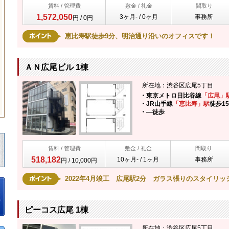
賃料 / 管理費
敷金 / 礼金
間取り
1,572,050
3ヶ月- / 0ヶ月
事務所
円 / 0円
恵比寿駅徒歩9分、明治通り沿いのオフィスです！
ＡＮ広尾ビル 1棟
所在地：渋谷区広尾5丁目
・東京メトロ日比谷線
「広尾」
・JR山手線
「恵比寿」駅
徒歩1
・―
徒歩
賃料 / 管理費
敷金 / 礼金
間取り
518,182
10ヶ月- / 1ヶ月
事務所
円 / 10,000円
2022年4月竣工 広尾駅2分 ガラス張りのスタイリッ
ピーコス広尾 1棟
所在地：渋谷区広尾5丁目