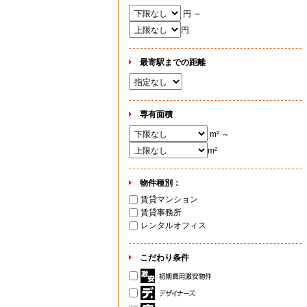
円 ～
円
最寄駅までの距離
専有面積
m² ～
m²
物件種別：
賃貸マンション
賃貸事務所
レンタルオフィス
こだわり条件