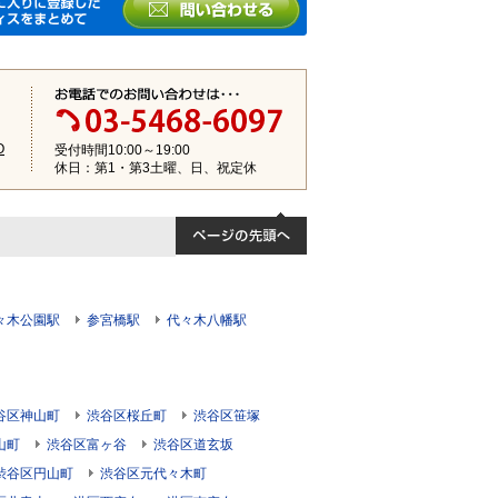
O
受付時間10:00～19:00
休日：第1・第3土曜、日、祝定休
々木公園駅
参宮橋駅
代々木八幡駅
谷区神山町
渋谷区桜丘町
渋谷区笹塚
山町
渋谷区富ヶ谷
渋谷区道玄坂
渋谷区円山町
渋谷区元代々木町