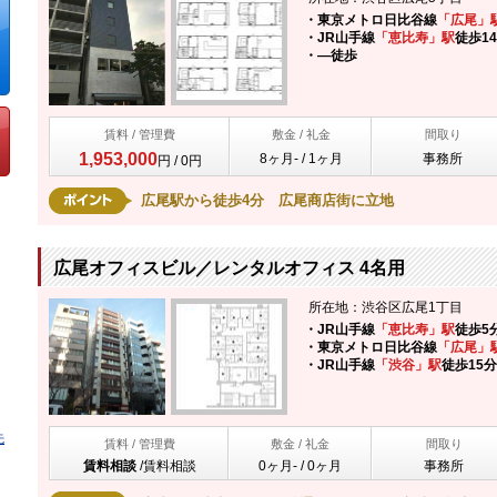
・東京メトロ日比谷線
「広尾」
・JR山手線
「恵比寿」駅
徒歩1
・―
徒歩
賃料 / 管理費
敷金 / 礼金
間取り
1,953,000
8ヶ月- / 1ヶ月
事務所
円 / 0円
広尾駅から徒歩4分 広尾商店街に立地
広尾オフィスビル／レンタルオフィス 4名用
所在地：渋谷区広尾1丁目
・JR山手線
「恵比寿」駅
徒歩5
・東京メトロ日比谷線
「広尾」
・JR山手線
「渋谷」駅
徒歩15分
賃料 / 管理費
敷金 / 礼金
間取り
賃料相談
/
賃料相談
0ヶ月- / 0ヶ月
事務所