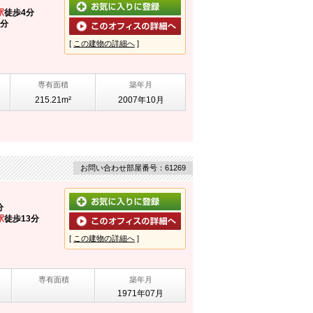
駅
徒歩4分
4分
[
この建物の詳細へ
]
専有面積
築年月
215.21m²
2007年10月
お問い合わせ部屋番号：61269
分
駅
徒歩13分
[
この建物の詳細へ
]
専有面積
築年月
1971年07月