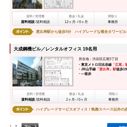
賃料 / 管理費
敷金 / 礼金
間取り
賃料相談
/
賃料相談
12ヶ月- / 0ヶ月
事務所
恵比寿駅から徒歩5分 ハイグレードな複合タワービル
大成鋼機ビル／レンタルオフィス 19名用
所在地：渋谷区広尾5丁目
・東京メトロ日比谷線
「広尾」
・JR山手線
「恵比寿」駅
徒歩1
・―
徒歩
賃料 / 管理費
敷金 / 礼金
間取り
賃料相談
/
賃料相談
2ヶ月- / 0ヶ月
事務所
ハイグレードサービスオフィス！執務スペース以外の
1
2