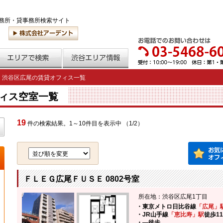
務所・貸事務所検索サイト
渋谷区広尾の賃貸オフィス一覧
ィス空室一覧
19
件の検索結果。1～10件目を表示中 （1/2）
ＦＬＥＧ広尾ＦＵＳＥ 0802号室
所在地：渋谷区広尾1丁目
・東京メトロ日比谷線
「広尾」
・JR山手線
「恵比寿」駅
徒歩1
・―
徒歩