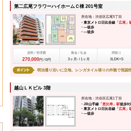
第二広尾フラワーハイホームＣ棟 201号室
所在地：渋谷区広尾5丁目
・東京メトロ日比谷線
「広尾」
・―
徒歩
・―
徒歩
賃料 / 管理費
敷金 / 礼金
間取り
270,000
3ヶ月- / 1ヶ月
3LDK+S
円 / 0円
明治通り沿いに立地、レンガタイル張りの外観で視認
越山ＬＫビル 3階
所在地：渋谷区広尾1丁目
・JR山手線
「恵比寿」駅
徒歩9
・東京メトロ日比谷線
「広尾」
・―
徒歩