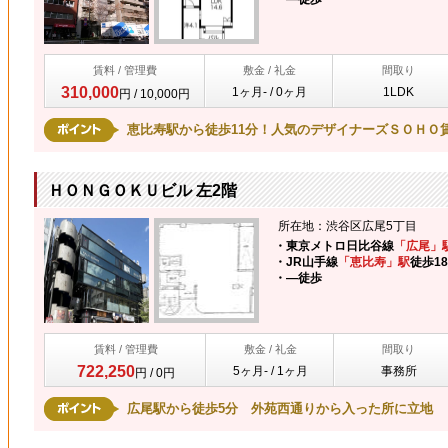
賃料 / 管理費
敷金 / 礼金
間取り
310,000
1ヶ月- / 0ヶ月
1LDK
円 / 10,000円
恵比寿駅から徒歩11分！人気のデザイナーズＳＯＨＯ
ＨＯＮＧＯＫＵビル 左2階
所在地：渋谷区広尾5丁目
・東京メトロ日比谷線
「広尾」
・JR山手線
「恵比寿」駅
徒歩1
・―
徒歩
賃料 / 管理費
敷金 / 礼金
間取り
722,250
5ヶ月- / 1ヶ月
事務所
円 / 0円
広尾駅から徒歩5分 外苑西通りから入った所に立地