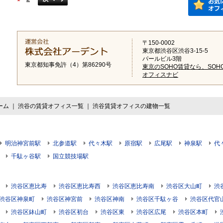
〒150-0002
東京都渋谷区渋谷3-15-5
パールビル3階
東京都知事免許（4）第86290号
東京のSOHO賃貸なら、SOH
オフィスナビ
ーム
｜
渋谷の賃貸オフィス一覧
｜
渋谷賃貸オフィスの建物一覧
明治神宮前駅
北参道駅
代々木駅
原宿駅
広尾駅
神泉駅
代
千駄ヶ谷駅
国立競技場駅
渋谷区恵比寿
渋谷区恵比寿西
渋谷区恵比寿南
渋谷区大山町
渋
渋谷区神泉町
渋谷区神宮前
渋谷区神南
渋谷区千駄ヶ谷
渋谷区代官
渋谷区鉢山町
渋谷区初台
渋谷区東
渋谷区広尾
渋谷区本町