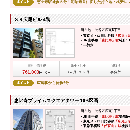
恵比寿駅徒歩５分！明治通りに面した好立地・格安レ
ＳＲ広尾ビル 4階
所在地：渋谷区広尾5丁目
・東京メトロ日比谷線
「広尾」
・JR山手線
「恵比寿」駅
徒歩1
・―
徒歩
賃料 / 管理費
敷金 / 礼金
間取り
761,000
7ヶ月- / 0ヶ月
事務所
円 / 0円
広尾駅から徒歩5分！
恵比寿プライムスクエアタワー 10B区画
所在地：渋谷区広尾1丁目
・JR山手線
「恵比寿」駅
徒歩5
・東京メトロ日比谷線
「広尾」
・東急東横線
「代官山」駅
徒歩1