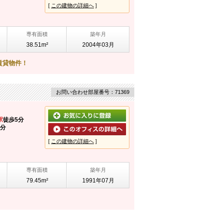
[
この建物の詳細へ
]
専有面積
築年月
38.51m²
2004年03月
賃貸物件！
お問い合わせ部屋番号：71369
駅
徒歩5分
8分
[
この建物の詳細へ
]
専有面積
築年月
79.45m²
1991年07月