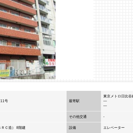
東京メトロ日比谷
11号
最寄駅
―
―
その他交通
-
ＲＣ造） 8階建
設備
エレベーター