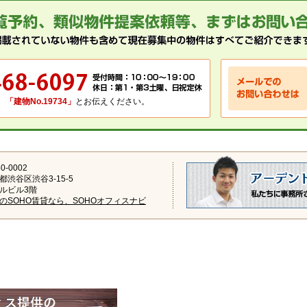
、
「建物No.19734」
とお伝えください。
0-0002
都渋谷区渋谷3-15-5
ルビル3階
のSOHO賃貸なら、SOHOオフィスナビ