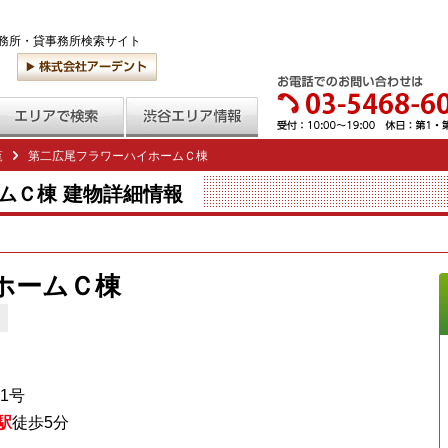
務所・貸事務所検索サイト
覧
第二広尾フラワーハイホームＣ棟
ムＣ棟 建物詳細情報
ホームＣ棟
1号
駅
徒歩5分