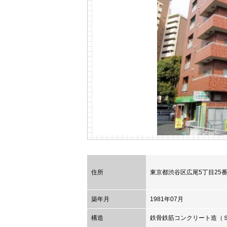
住所
東京都
渋谷区
広尾5丁目25番
築年月
1981年07月
構造
鉄骨鉄筋コンクリート造（Ｓ