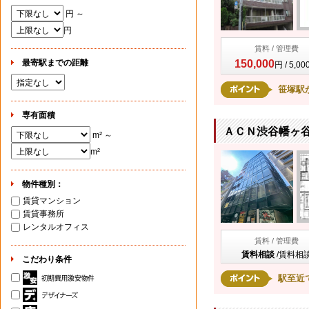
円 ～
円
賃料 / 管理費
最寄駅までの距離
150,000
円 / 5,0
笹塚駅
専有面積
ＡＣＮ渋谷幡ヶ谷
m² ～
m²
物件種別：
賃貸マンション
賃貸事務所
レンタルオフィス
賃料 / 管理費
賃料相談
/
賃料相
こだわり条件
駅至近