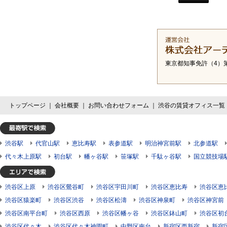
東京都知事免許（4）第
トップページ
｜
会社概要
｜
お問い合わせフォーム
｜
渋谷の賃貸オフィス一覧
渋谷駅
代官山駅
恵比寿駅
表参道駅
明治神宮前駅
北参道駅
代々木上原駅
初台駅
幡ヶ谷駅
笹塚駅
千駄ヶ谷駅
国立競技場
渋谷区上原
渋谷区鶯谷町
渋谷区宇田川町
渋谷区恵比寿
渋谷区恵
渋谷区猿楽町
渋谷区渋谷
渋谷区松濤
渋谷区神泉町
渋谷区神宮前
渋谷区南平台町
渋谷区西原
渋谷区幡ヶ谷
渋谷区鉢山町
渋谷区初
渋谷区代々木
渋谷区代々木神園町
中野区南台
新宿区西新宿
新宿