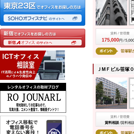
賃料 / 管理費
175,000
円 / 5,0
笹塚駅
ＪМＦビル笹塚０
賃料 / 管理費
賃料相談
/
賃料相
笹塚駅