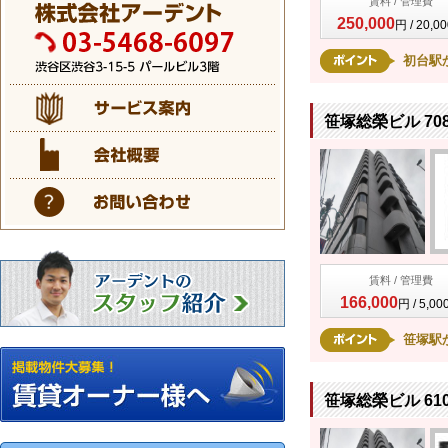
賃料 / 管理費
250,000
円 / 20,0
初台駅
笹塚総榮ビル 70
賃料 / 管理費
166,000
円 / 5,0
笹塚駅
笹塚総榮ビル 61