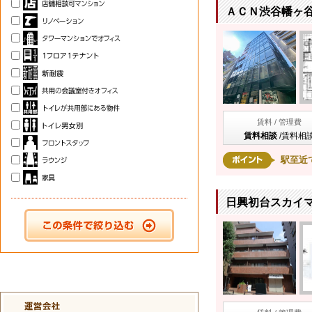
ＡＣＮ渋谷幡ヶ谷
賃料 / 管理費
賃料相談
/
賃料相
駅至近
日興初台スカイマン