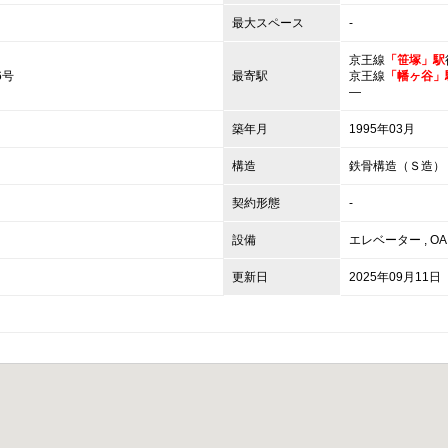
最大スペース
-
京王線
「笹塚」駅
6号
最寄駅
京王線
「幡ヶ谷」
―
築年月
1995年03月
構造
鉄骨構造（Ｓ造） 
契約形態
-
設備
エレベーター
,
O
更新日
2025年09月11日