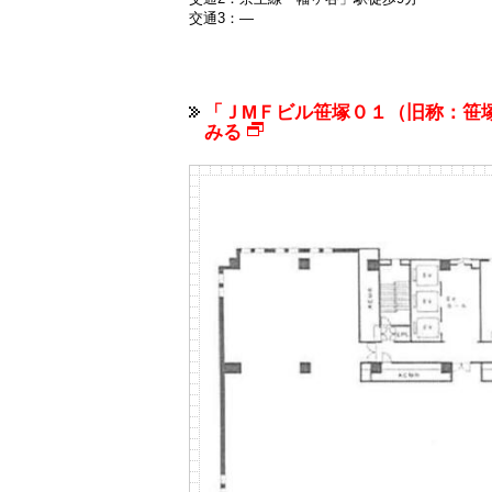
交通3：―
「ＪМＦビル笹塚０１（旧称：笹
みる