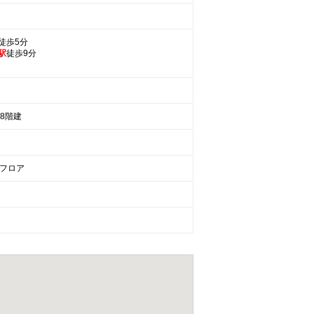
徒歩5分
駅
徒歩9分
8階建
Aフロア