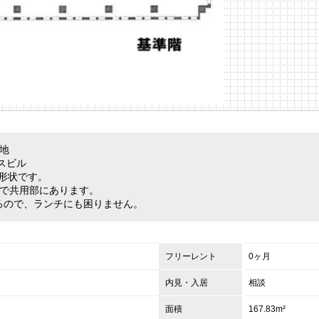
地
スビル
形状です。
別で共用部にあります。
るので、ランチにも困りません。
フリーレント
0ヶ月
内見・入居
相談
面積
167.83m²