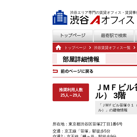
渋谷エリア専門の賃貸オフィス・賃貸事
トップページ
渋谷賃貸オフィス一覧
部屋詳細情報
ＪМＦビル
推奨利用人数
ル） 3階
25人～29人
「ＪМＦビル笹塚０１
ル）」の建物情報
所在地：東京都渋谷区笹塚2丁目1番6号
交通：京王線「笹塚」駅徒歩5分
交通2：京王線「幡ヶ谷」駅徒歩9分