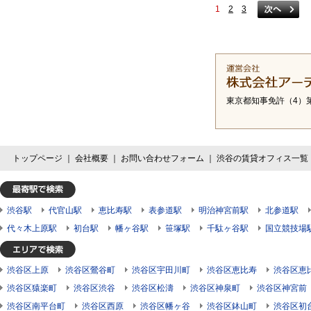
1
2
3
東京都知事免許（4）第
トップページ
｜
会社概要
｜
お問い合わせフォーム
｜
渋谷の賃貸オフィス一覧
渋谷駅
代官山駅
恵比寿駅
表参道駅
明治神宮前駅
北参道駅
代々木上原駅
初台駅
幡ヶ谷駅
笹塚駅
千駄ヶ谷駅
国立競技場
渋谷区上原
渋谷区鶯谷町
渋谷区宇田川町
渋谷区恵比寿
渋谷区恵
渋谷区猿楽町
渋谷区渋谷
渋谷区松濤
渋谷区神泉町
渋谷区神宮前
渋谷区南平台町
渋谷区西原
渋谷区幡ヶ谷
渋谷区鉢山町
渋谷区初