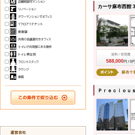
カーサ麻布西館 3
賃料 / 管理費
588,000
円 / 0
麻布十
Ｐｒｅｃｉｏｕｓ