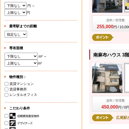
円 ～
円
賃料 / 管理費
最寄駅までの距離
255,000
円 / 10,0
専有面積
南麻布ハウス 3
m² ～
m²
物件種別：
賃貸マンション
賃貸事務所
レンタルオフィス
賃料 / 管理費
450,000
円 / 0
こだわり条件
広尾駅