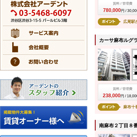
賃料 / 管理費
780,000
円 / 30,0
広尾駅
カーサ麻布ルグラ
賃料 / 管理費
238,000
円 / 18,0
麻布十
南麻布２丁目８番