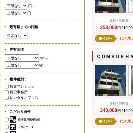
円 ～
円
賃料 / 管理費
最寄駅までの距離
258,000
円 / 10,0
代々木
専有面積
ＣＯＭＳＵＥＨＡ
m² ～
m²
物件種別：
賃貸マンション
賃貸事務所
レンタルオフィス
賃料 / 管理費
340,000
円 / 10,0
こだわり条件
代々木