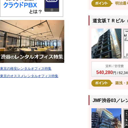
明治通
道玄坂ＴＲビル（
賃料 / 管理費
東京の格安レンタルオフィス特集
540,280
円 / 62,3
東京のオススメレンタルオフィス特集
築浅・
JMF渋谷03／レ