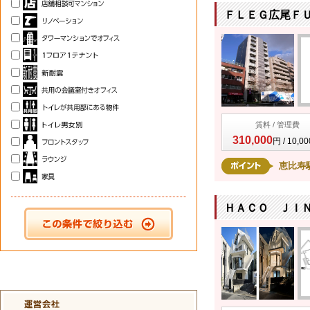
ＦＬＥＧ広尾ＦＵＳ
賃料 / 管理費
310,000
円 / 10,0
恵比寿
ＨＡＣＯ ＪＩＮ