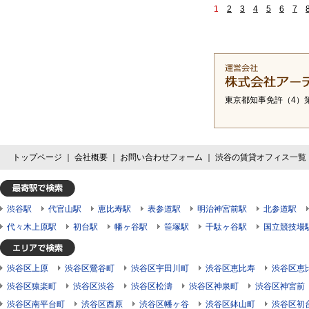
1
2
3
4
5
6
7
東京都知事免許（4）第
トップページ
｜
会社概要
｜
お問い合わせフォーム
｜
渋谷の賃貸オフィス一覧
渋谷駅
代官山駅
恵比寿駅
表参道駅
明治神宮前駅
北参道駅
代々木上原駅
初台駅
幡ヶ谷駅
笹塚駅
千駄ヶ谷駅
国立競技場
渋谷区上原
渋谷区鶯谷町
渋谷区宇田川町
渋谷区恵比寿
渋谷区恵
渋谷区猿楽町
渋谷区渋谷
渋谷区松濤
渋谷区神泉町
渋谷区神宮前
渋谷区南平台町
渋谷区西原
渋谷区幡ヶ谷
渋谷区鉢山町
渋谷区初