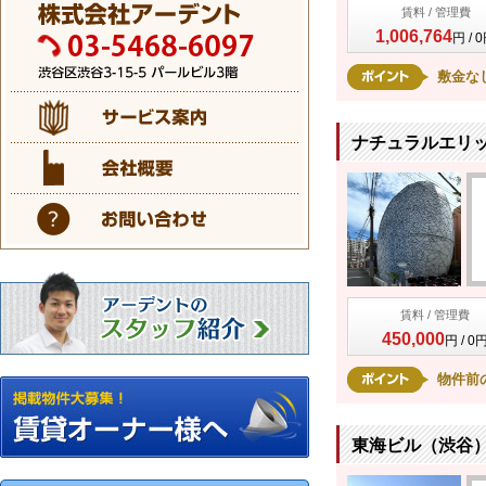
賃料 / 管理費
1,006,764
円 / 
敷金な
ナチュラルエリッ
賃料 / 管理費
450,000
円 / 0
物件前
東海ビル（渋谷） 