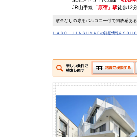
JR山手線
「原宿」駅
徒歩12
敷金なしの専用バルコニー付で開放感ある
ＨＡＣＯ ＪＩＮＧＵＭＡＥの詳細情報をＳＯＨＯ