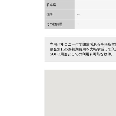
駐車場
-
備考
- -
その他費用
-
専用バルコニー付で開放感ある事務所空
敷金無しの為初期費用を大幅削減して入
SOHO用途としての利用も可能な物件。