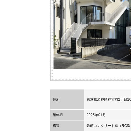
住所
東京都
渋谷区
神宮前2丁目26
築年月
2025年01月
構造
鉄筋コンクリート造（RC造