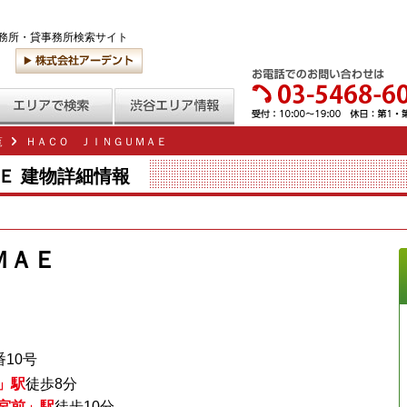
務所・貸事務所検索サイト
覧
ＨＡＣＯ ＪＩＮＧＵＭＡＥ
Ｅ 建物詳細情報
ＭＡＥ
10号
」駅
徒歩8分
宮前」駅
徒歩10分