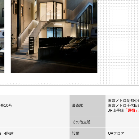
東京メトロ副都心
番10号
最寄駅
東京メトロ千代田
JR山手線
「原宿」
その他交通
-
） 4階建
設備
OAフロア