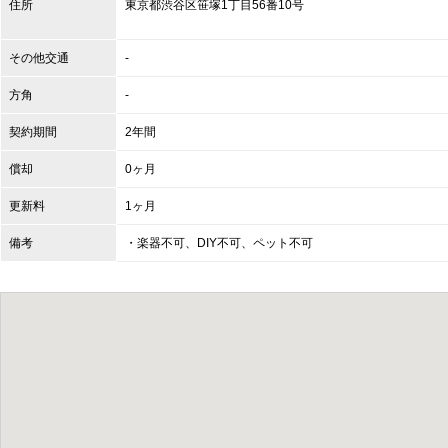
住所
東京都
渋谷区
笹塚1丁目56番10号
その他交通
-
方角
-
契約期間
2年間
償却
0ヶ月
更新料
1ヶ月
備考
・楽器不可、DIY不可、ペット不可