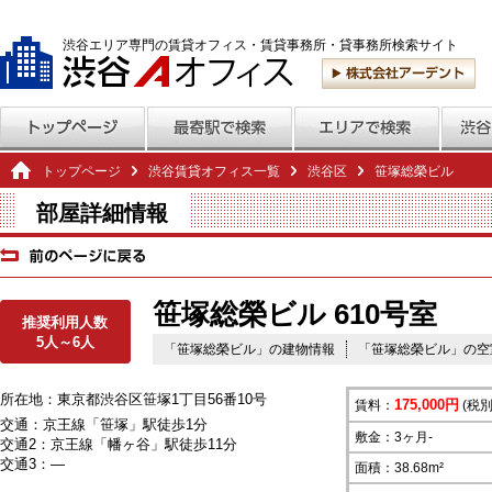
渋谷エリア専門の賃貸オフィス・賃貸事務所・貸事務所検索サイト
トップページ
渋谷賃貸オフィス一覧
渋谷区
笹塚総榮ビル
部屋詳細情報
笹塚総榮ビル 610号室
推奨利用人数
5人～6人
「笹塚総榮ビル」の建物情報
「笹塚総榮ビル」の空
所在地：東京都渋谷区笹塚1丁目56番10号
175,000円
賃料：
(税別
交通：京王線「笹塚」駅徒歩1分
敷金：3ヶ月-
交通2：京王線「幡ヶ谷」駅徒歩11分
交通3：―
面積：38.68m²