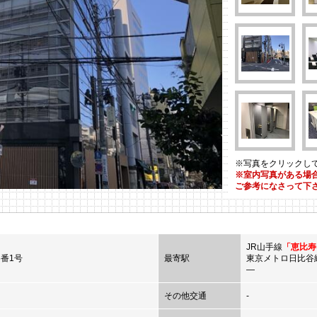
※写真をクリックし
※室内写真がある場
ご参考になさって下
JR山手線
「恵比寿
5番1号
最寄駅
東京メトロ日比谷
―
その他交通
-