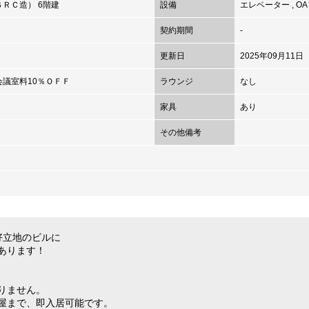
ＲＣ造） 6階建
設備
エレベーター
,
O
契約期間
-
更新日
2025年09月11日
議室料10％ＯＦＦ
ラウンジ
なし
家具
あり
その他備考
好立地のビルに
あります！
りません。
屋まで、即入居可能です。