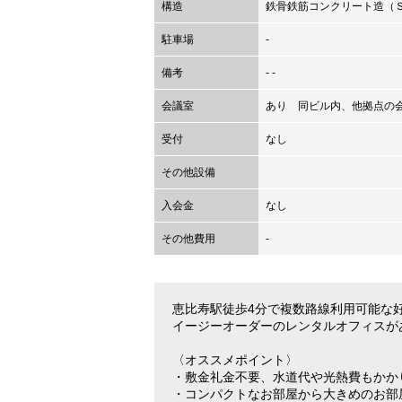
構造
鉄骨鉄筋コンクリート造（Ｓ
駐車場
-
備考
- -
会議室
あり 同ビル内、他拠点の会
受付
なし
その他設備
入会金
なし
その他費用
-
恵比寿駅徒歩4分で複数路線利用可能な
イージーオーダーのレンタルオフィスが
〈オススメポイント〉
・敷金礼金不要、水道代や光熱費もかか
・コンパクトなお部屋から大きめのお部