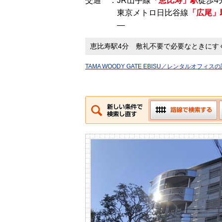
交通 ：JR山手線
「恵比寿」駅
徒歩4
東京メトロ日比谷線
「広尾」
―
恵比寿駅4分 敷礼不要で必要なときにす
TAMA WOODY GATE EBISU／レンタルオ