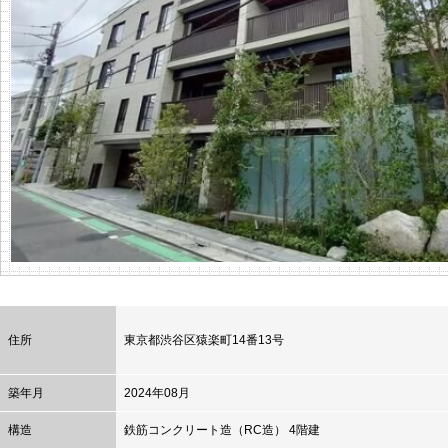
住所
東京都
渋谷区
猿楽町14番13号
築年月
2024年08月
構造
鉄筋コンクリート造（RC造） 4階建