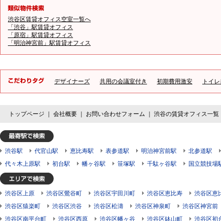
渋谷区賃貸オフィス空室一覧へ
「渋谷」駅賃貸オフィス
「原宿」駅賃貸オフィス
「明治神宮前」駅賃貸オフィス
デザイナーズ
共用の会議室付き
初期費用激安
トイレ
トップページ
｜
会社概要
｜
お問い合わせフォーム
｜
渋谷の賃貸オフィス一覧
渋谷駅
代官山駅
恵比寿駅
表参道駅
明治神宮前駅
北参道駅
代々木上原駅
初台駅
幡ヶ谷駅
笹塚駅
千駄ヶ谷駅
国立競技場
渋谷区上原
渋谷区鶯谷町
渋谷区宇田川町
渋谷区恵比寿
渋谷区恵
渋谷区猿楽町
渋谷区渋谷
渋谷区松濤
渋谷区神泉町
渋谷区神宮前
渋谷区南平台町
渋谷区西原
渋谷区幡ヶ谷
渋谷区鉢山町
渋谷区初