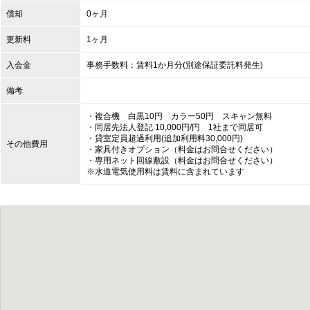
償却
0ヶ月
更新料
1ヶ月
入会金
事務手数料：賃料1か月分(別途保証委託料発生)
備考
・複合機 白黒10円 カラー50円 スキャン無料
・同居先法人登記 10,000円/円 1社まで同居可
・貸室定員超過利用(追加利用料30,000円)
その他費用
・家具付きオプション（料金はお問合せください）
・専用ネット回線敷設（料金はお問合せください）
※水道電気使用料は賃料に含まれています