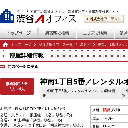
渋谷エリア専門の賃貸オフィス・賃貸事務所・貸事務所検索サイト
トップページ
渋谷賃貸オフィス一覧
渋谷区
神南1丁目5番／レ
部屋詳細情報
神南1丁目5番／レンタルオ
推奨利用人数
3人～4人
「神南1丁目5番／レンタルオフィス」の建物情
「
報
覧
所在地：東京都渋谷区神南1丁目5番6号
相談
賃料：
(税別)
交通：東京メトロ銀座線「渋谷」駅徒歩7分
敷金：0ヶ月-
交通2：JR山手線「原宿」駅徒歩10分
交通3：東京メトロ千代田線「明治神宮前」駅徒歩
面積：11.26m²