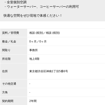
・全室個別空調
・ウォーターサーバー、コーヒーサーバーの利用可
快適な空間をぜひ現地で体感ください！
賃料／管理費
相談 (税別)／相談 (税別)
敷金／礼金
0ヶ月／0ヶ月
間取り
事務所
所在階
地上8階
住所
東京都
渋谷区
神南1丁目5番6号
その他交通
-
方角
-
契約期間
2年間