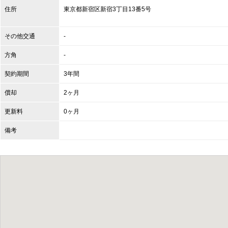
住所
東京都
新宿区
新宿3丁目13番5号
その他交通
-
方角
-
契約期間
3年間
償却
2ヶ月
更新料
0ヶ月
備考