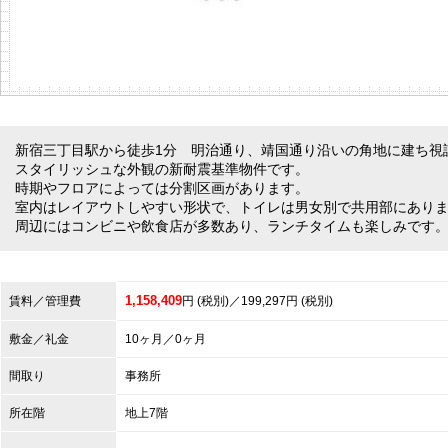
新宿三丁目駅から徒歩1分 明治通り、靖国通り沿いの角地に建ち視
スタイリッシュな外観の新耐震基準物件です。
時期やフロアによっては分割区画があります。
室内はレイアウトしやすい形状で、トイレは男女別で共用部にあり
周辺にはコンビニや飲食店が多数あり、ランチタイムも楽しみです
1,158,409
賃料／管理費
円 (税別)／199,297円 (税別)
敷金／礼金
10ヶ月／0ヶ月
間取り
事務所
所在階
地上7階