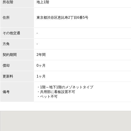
所在階
地上1階
住所
東京都
渋谷区
恵比寿2丁目6番5号
その他交通
-
方角
-
契約期間
2年間
償却
0ヶ月
更新料
1ヶ月
・1階～地下1階のメゾネットタイプ
備考
・共用部に看板設置不可
・ペット不可