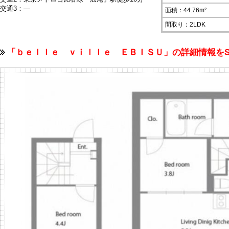
交通3：―
面積：44.76m²
間取り：2LDK
「ｂｅｌｌｅ ｖｉｌｌｅ ＥＢＩＳＵ」の詳細情報を