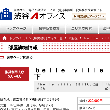
渋谷エリア専門の賃貸オフィス・賃貸事務所・貸事務所検索サイト
トップページ
渋谷賃貸オフィス一覧
渋谷区
ｂｅｌｌｅ ｖｉ
部屋詳細情報
ｂｅｌｌｅ ｖｉｌｌｅ 
推奨利用人数
下
5人～6人
「ｂｅｌｌｅ ｖｉｌｌｅ ＥＢＩＳＵ」の建
「
物情報
室
所在地：東京都渋谷区恵比寿2丁目6番5号
220,000円
賃料：
交通：JR山手線「恵比寿」駅徒歩9分
敷金：2ヶ月-
交通2：東京メトロ日比谷線「広尾」駅徒歩10分