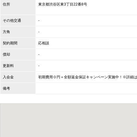
住所
東京都
渋谷区
東3丁目22番8号
その他交通
-
方角
-
契約期間
応相談
償却
-
更新料
-
入会金
初期費用０円＋全額返金保証キャンペーン実施中！※詳細
備考